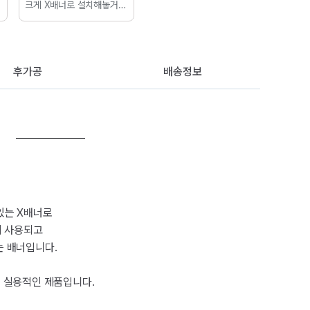
크게
X배너로 설치해놓거나
길다란 배너로 홍보들 많이
하잖아요!
하지만 이런 홍보
용 배너 말고도 감성용 배너
도 만들 수 있답니다~
생각
보다 간편하게 만들 수 있어
후가공
배송정보
요!
?디티피아는 배송이 빠른
장점! 항상 이야기하는 부분
이지용
있는 X배너로
이 사용되고
 배너입니다.
 실용적인 제품입니다.