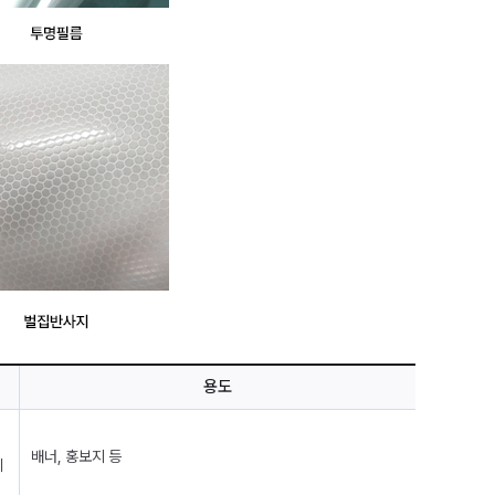
용도
배너, 홍보지 등
니