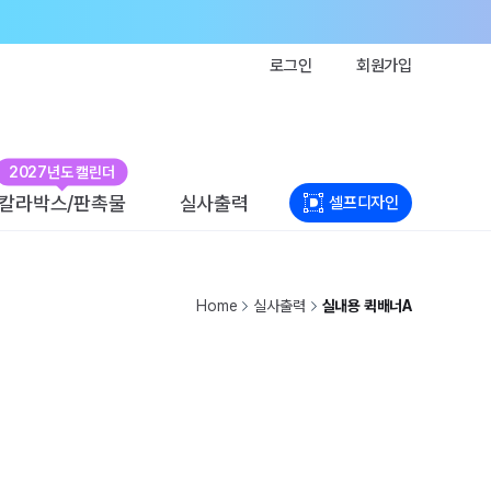
로그인
회원가입
2027년도 캘린더
칼라박스/판촉물
실사출력
셀프디자인
Home
실사출력
실내용 퀵배너A