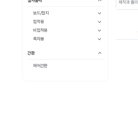
실사출력
제작과 퀄리
디티피아에서
보드/합지
저처럼 출
분은 실사출
접착용
서
출력물만
됩니다!.
비접착용
족자봉
간판
에어간판