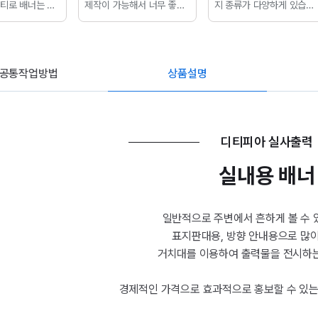
티로 배너는 꼭
제작이 가능해서 너무 좋았
지
종류가 다양하게 있습니
 하게 되네요!!
어요!!
구김없이 따로 별도 포
다.
그 중에서 굿즈로 좋은
력물만 필요하신
장되어서 도착했답니다.
기
미니배너에 대해 소개하려
력> 하이배너에
격도 저렴한 디티피아에서
합니다.
기본 사이즈는 15c
을 선택하시면
배너 주문해보세요!
m*30cm이고 작업사이즈
도 동일합니다.
공통작업방법
상품설명
디티피아 실사출력
실내용 배너
일반적으로 주변에서 흔하게 볼 수 
표지판대용, 방향 안내용으로 많
거치대를 이용하여 출력물을 전시하는
경제적인 가격으로 효과적으로 홍보할 수 있는