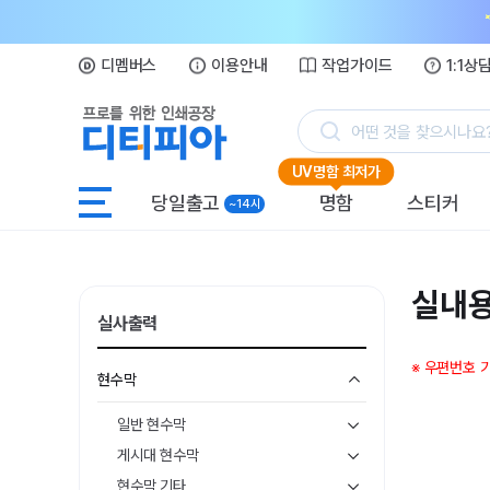
디멤버스
이용안내
작업가이드
1:1상
어떤 것을 찾으시나요
UV명함 최저가
당일출고
명함
스티커
~14시
실내용
실사출력
※ 우편번호 
현수막
일반 현수막
게시대 현수막
현수막 기타