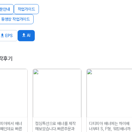
문안내
작업가이드
동영상 작업가이드
AI
EPS
작후기
티피아에서 배너
점심특선으로 배너를 제작
디티피아 배너에는 하이배
번째인데요
빠른
해보았습니다.
빠른주문과
너부터 S, F형, 워킹배너까