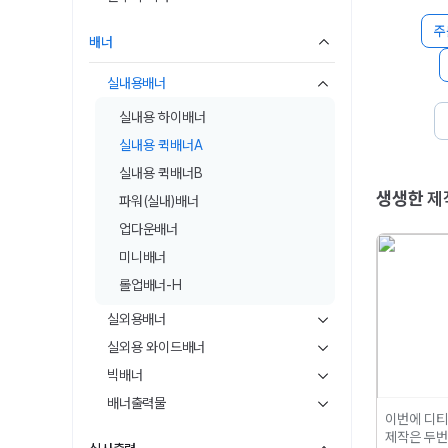
주
배너
실내용배너
실내용 하이배너
실내용 퀵배너A
실내용 퀵배너B
생생한
제
파워(실내)배너
업다운배너
미니배너
롤업배너-H
실외용배너
실외용 와이드배너
빅배너
배너출력물
이번에 디
제작은 두