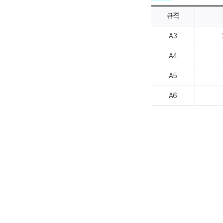
규격
A3
A4
A5
A6