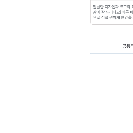
문해야할 일이 있
구김 하나 없이 완벽한 포장!
깔끔한 디자인과 로고의 
인쇄 잘하는 디티
두꺼운 서양미술사 책도 들
감이 잘 드러나요! 빠른 
 소봉투를 주문했
어가는 넉넉한 크기!
레자크
으로 정말 편하게 받았습
 장 주문 안했는데
로 고급스러움과 특별함까
다!
한 거 보소
디지털
지 더한 맞춤 디자인 봉투!
로 선명한 인쇄품
인 디티피아 소봉
 급히 사용할 용
공통
문한거라
디자인도
 소량인쇄 했습니