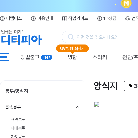
디멤버스
이용안내
작업가이드
1:1상담
견
어떤 것을 찾으시나요?
UV명함 최저가
당일출고
명함
스티커
전단/
~14시
양식지
간
봉투/양식지
옵셋 봉투
규격봉투
다대봉투
자켓봉투