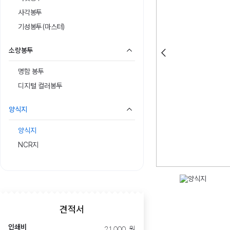
사각봉투
기성봉투(마스터)
소량봉투
명함 봉투
디지털 컬러봉투
양식지
양식지
NCR지
견적서
인쇄비
21,000
원