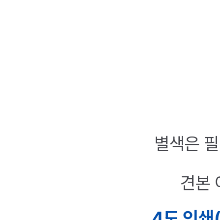
별색은 
견본 
4도 인쇄