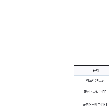
용지
아트지(비코팅)
폴리프로필렌(PP)
폴리에스테르(PET)