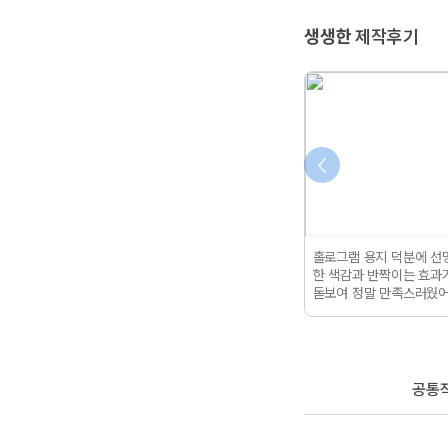
생생한
제작후기
스티커 제작 후기!
친구가 제빵이 취미라 제가
홀로그램 용지 덕분에 선
는 다른 특별함이
빵포장 스티커를
만들어서
한 색감과 반짝이는 효과
스티커!
연한 색상,
선물했답니당
여기서 본인이
돋보여 정말 만족스러웠
상도 크라프트지에
원하는 수량, 지질, 사이즈
요.홀로그램 스티커는 만
특유의 멋이 살아
등
모두 결정할 수 있답니다!
기도 쉽고, 활용도도 높아
소장 가치가 높아서 좋아요
공통