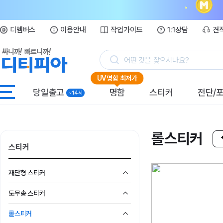
디멤버스
이용안내
작업가이드
1:1상담
견
어떤 것을 찾으시나요?
UV명함 최저가
당일출고
명함
스티커
전단/
~14시
롤스티커
스티커
재단형 스티커
도무송 스티커
롤스티커