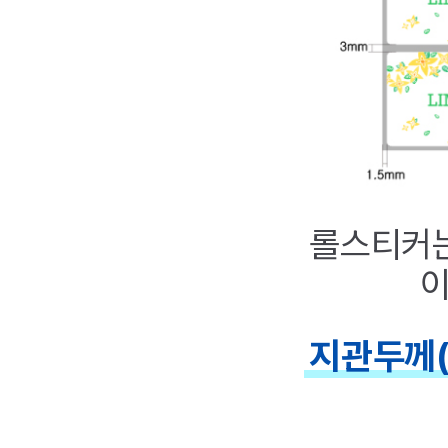
롤스티커는
이
지관두께