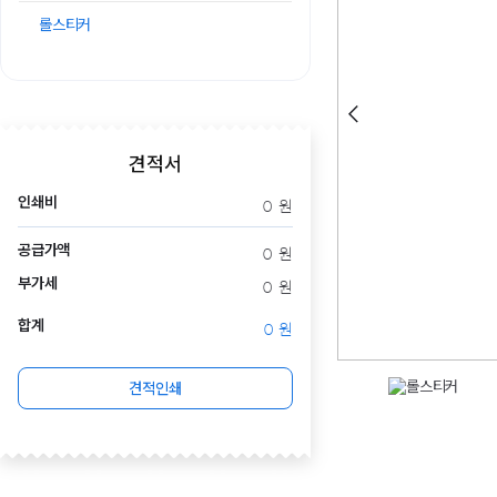
롤스티커
견적서
인쇄비
0
원
공급가액
0
원
부가세
0
원
합계
0
원
견적인쇄