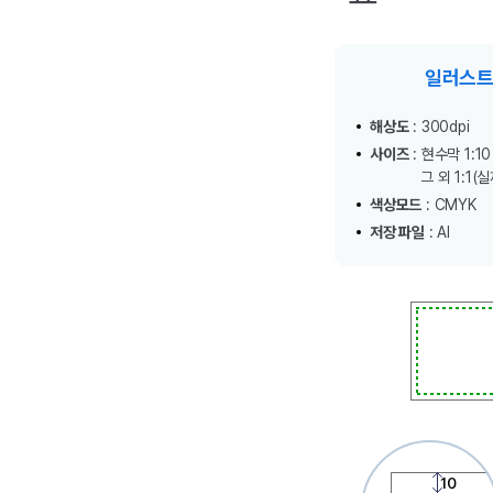
일러스트
해상도
: 300dpi
사이즈
: 현수막 1:10
그 외 1:1(실
색상모드
: CMYK
저장 파일
: AI