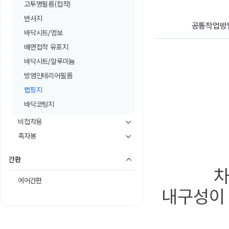
고투명필름(접착)
 진짜...너무 대
청첩장 제작 전에 담당자님
요.
웨딩홀, 스드메, 혼수
구요
기대 하나도
께 먼저 문.의를 드렸는데
런 큰 항목들부터 하나씩
반사지
었는데...
형압, 금박, 접지...
적 받아보면...
공통작업방
바닥시트/엠보
배면접착 유포지
바닥시트/알루미늄
방염인테리어필름
랩핑지
바닥코팅지
비접착용
족자봉
간판
차
에어간판
내구성이 