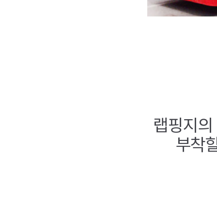
랩핑지의 
부착할