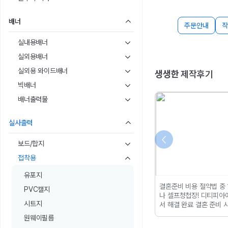
배너
주문안내
작
실내용배너
실외용배너
실외용 와이드배너
생생한
제작후기
빅배너
배너출력물
실사출력
보드/합지
접착용
유포지
] 첫주문 감사키트
셀프 청첩장제작 성원애드
결혼준비 비용 절약법 중
PVC캘지
입 무료 제공(진짜
피아 대신 디티피아에서 제
나 셀프청첩장!
디티피아
시트지
다)
디티피아에 진
작한 후기(형압, 금박) 결혼
서 해결 완료 결혼 준비 
 혜택이라고 말할
이 다가올수록... 결국 디티
작하면
제일 먼저 체감되
원웨이필름
것 같아요
첫주문
피아를 선택하게 됐습니다.
게 바로 결혼준비 비용이