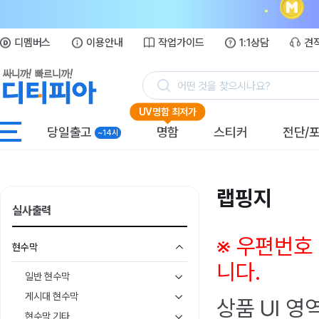
디멤버스
이용안내
작업가이드
1:1상담
견
어떤 것을 찾으시나요?
UV명함 최저가
당일출고
명함
스티커
전단/
~14시
랩핑지
실사출력
※ 우편번호
현수막
니다.
일반 현수막
게시대 현수막
상품 UI 영
현수막 기타