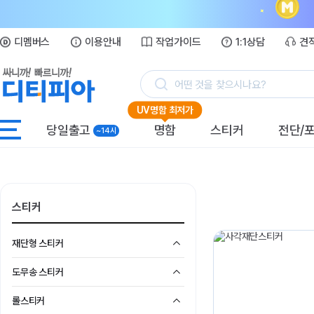
디멤버스
이용안내
작업가이드
1:1상담
견
어떤 것을 찾으시나요?
UV명함 최저가
당일출고
명함
스티커
전단/
~14시
스티커
재단형 스티커
도무송 스티커
롤스티커